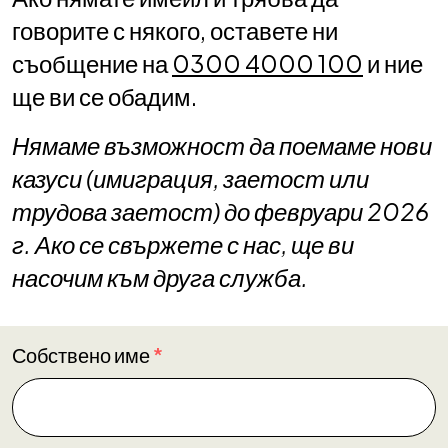
говорите с някого, оставете ни
съобщение на
0300 4000 100
и ние
ще ви се обадим.
Нямаме възможност да поемаме нови
казуси (имиграция, заетост или
трудова заетост) до февруари 2026
г. Ако се свържете с нас, ще ви
насочим към друга служба.
Собствено име
*