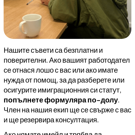
Нашите съвети са безплатни и
поверителни. Ако вашият работодател
се отнася лошо с вас или ако имате
нужда от помощ, за да разберете или
осигурите имиграционния си статут,
попълнете формуляра по-долу
.
Член на нашия екип ще се свърже с вас
и ще резервира консултация.
Ако нямате имейл и трябва да