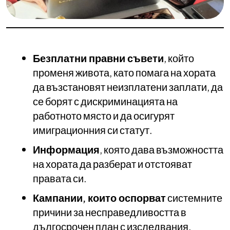
Безплатни правни съвети
, който
променя живота, като помага на хората
да възстановят неизплатени заплати, да
се борят с дискриминацията на
работното място и да осигурят
имиграционния си статут.
Информация
, която дава възможността
на хората да разберат и отстояват
правата си.
Кампании, които оспорват
системните
причини за несправедливостта в
дългосрочен план с изследвания,